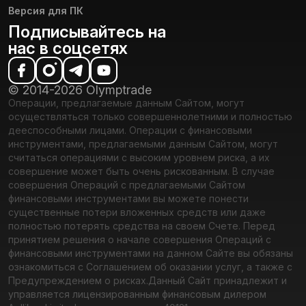
Версия для ПК
Подписывайтесь на
нас в соцсетях
© 2014-2026 Olymptrade
Операции, предлагаемые данным Сайтом, могут
осуществляться только совершеннолетними и полностью
дееспособными лицами. Операции с финансовыми
инструментами, предлагаемыми данным Сайтом, могут
считаться операциями с высоким уровнем риска, а их
совершение может быть очень рискованным. В случае
совершения Операций с предлагаемыми Сайтом
финансовыми инструментами вы можете понести
существенные потери вложенных средств или даже
полностью потерять средства на своем Счете. Перед
принятием решения о начале совершения Операций с
финансовыми инструментами на данном Сайте вы обязаны
ознакомиться с Соглашением об оказании услуг, а также с
Предупреждением о рисках.
Данный Сайт принадлежит и
управляется лицензированным финансовым дилером