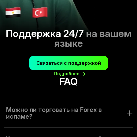
Поддержка 24/7
на вашем
языке
Связаться с поддержкой
Подробнее
FAQ
Можно ли торговать на Forex в
исламе?
Риски и выплата процентов — основа торговли с
брокером. Команда Olymptrade понимает, что общие