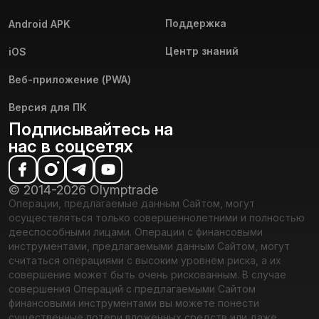
Поддержка
Android APK
Центр знаний
iOS
Веб-приложение (PWA)
Версия для ПК
Подписывайтесь на
нас в соцсетях
© 2014-2026 Olymptrade
Операции, предлагаемые данным Сайтом, могут
осуществляться только совершеннолетними и полностью
дееспособными лицами. Операции с финансовыми
инструментами, предлагаемыми данным Сайтом, могут
считаться операциями с высоким уровнем риска, а их
совершение может быть очень рискованным. В случае
совершения Операций с предлагаемыми Сайтом
финансовыми инструментами вы можете понести
существенные потери вложенных средств или даже