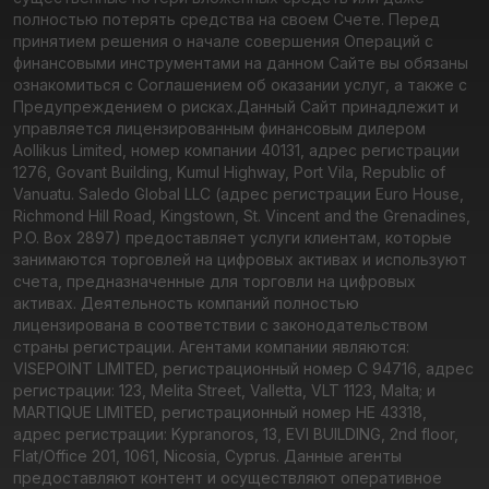
полностью потерять средства на своем Счете. Перед
принятием решения о начале совершения Операций с
финансовыми инструментами на данном Сайте вы обязаны
ознакомиться с Соглашением об оказании услуг, а также с
Предупреждением о рисках.
Данный Сайт принадлежит и
управляется лицензированным финансовым дилером
Aollikus Limited, номер компании 40131, адрес регистрации
1276, Govant Building, Kumul Highway, Port Vila, Republic of
Vanuatu. Saledo Global LLC (адрес регистрации Euro House,
Richmond Hill Road, Kingstown, St. Vincent and the Grenadines,
P.O. Box 2897) предоставляет услуги клиентам, которые
занимаются торговлей на цифровых активах и используют
счета, предназначенные для торговли на цифровых
активах. Деятельность компаний полностью
лицензирована в соответствии с законодательством
страны регистрации. Агентами компании являются:
VISEPOINT LIMITED, регистрационный номер C 94716, адрес
регистрации: 123, Melita Street, Valletta, VLT 1123, Malta; и
MARTIQUE LIMITED, регистрационный номер HE 43318,
адрес регистрации: Kypranoros, 13, EVI BUILDING, 2nd floor,
Flat/Office 201, 1061, Nicosia, Cyprus. Данные агенты
предоставляют контент и осуществляют оперативное