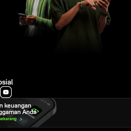
osial
n keuangan
ggaman Anda
sekarang