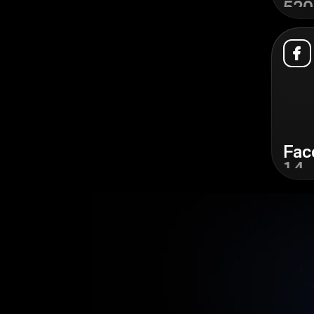
520
Cari
Fac
1,4
Cari