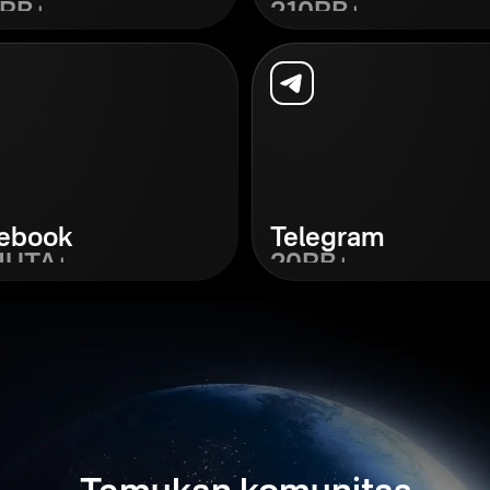
RB+
210RB+
Cari
ebook
Telegram
 JUTA+
20RB+
Cari