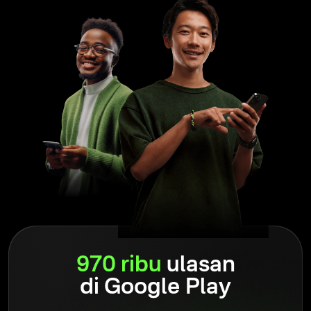
Olymptrade adalah platform trading yang telah beroperasi
sejak 2014 dan rumah bagi hampir 100 juta pengguna di
seluruh dunia. Namun, hal yang luar biasa adalah platform ini
terus fokus pada kepuasan semua tradernya, seperti saat
peluncurannya.
Baca
selengkapnya
Menjadi bagian dari komunitas membantu trader lebih cepat
menghilangkan hambatan sembari secara efektif
970 ribu
ulasan
menormalkan beban kesulitan akibat trading emosional.
Berinteraksi dengan mereka yang sepemikiran dapat
di Google Play
membantu Anda tetap tenang dan fokus karena Anda tahu
ada yang mengalami hal sama. Melalui forum Olymptrade,