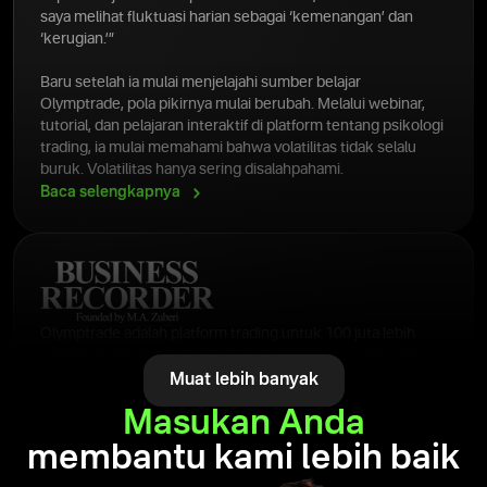
saya melihat fluktuasi harian sebagai ‘kemenangan’ dan
‘kerugian.’”
Baru setelah ia mulai menjelajahi sumber belajar
Olymptrade, pola pikirnya mulai berubah. Melalui webinar,
tutorial, dan pelajaran interaktif di platform tentang psikologi
trading, ia mulai memahami bahwa volatilitas tidak selalu
buruk. Volatilitas hanya sering disalahpahami.
Baca
selengkapnya
Olymptrade adalah platform trading untuk 100 juta lebih
pengguna di seluruh dunia. Banyak pengguna yang telah
menganggap platform ini sebagai kebebasan finansial,
Muat lebih banyak
manajemen risiko, disiplin trading.
Masukan Anda
Baca
selengkapnya
membantu kami lebih baik