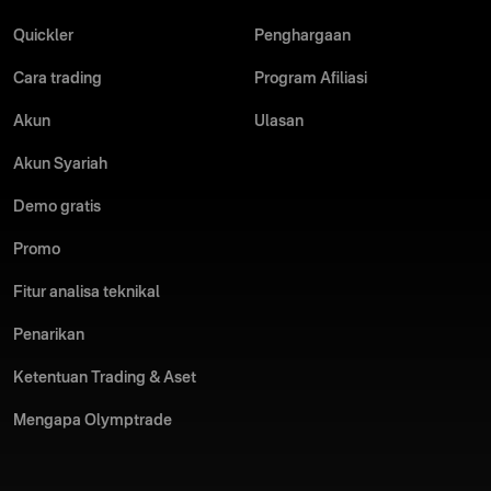
salah satu broker terpopuler di kalangan komunitas trading.
Mulai dari penawaran sumber edukasi berkelas dan
Quickler
Penghargaan
perkakas inovatif hingga pengalaman trading yang etis,
transparan, dan bertanggung jawab, Olymptrade terbukti
Cara trading
Program Afiliasi
peduli membantu trader dalam perkembangan dan
pembelajaran mereka.
Akun
Ulasan
Baca
selengkapnya
Akun Syariah
Demo gratis
Dalam satu dekade terakhir, Olymptrade telah secara
Promo
konsisten menambahkan sejumlah fitur dan perkakas bagi
pengguna. Akses ke analisa pasar langsung, perkakas grafik
Fitur analisa teknikal
mutakhir, dan fitur manajemen risiko lainnya telah
membantu jutaan pengguna dalam perjalanan trading
Penarikan
mereka.
Baca
selengkapnya
Ketentuan Trading & Aset
Mengapa Olymptrade