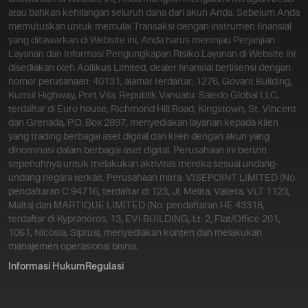
atau bahkan kehilangan seluruh dana dari akun Anda. Sebelum Anda
Di dunia yang penuh dengan peluang finansial, keyakinan
memutuskan untuk memulai Transaksi dengan instrumen finansial
dan trading kadang tidak sejalan. Namun, berkat platform
yang ditawarkan di Website ini, Anda harus meninjau Perjanjian
Olymptrade trader memiliki opsi untuk bergabung dengan
Layanan dan Informasi Pengungkapan Risiko.
Layanan di Website ini
platform yang menghormati prinsip tersebut.
disediakan oleh Aollikus Limited, dealer finansial berlisensi dengan
Baca
selengkapnya
nomor perusahaan: 40131, alamat terdaftar: 1276, Govant Building,
Kumul Highway, Port Vila, Republik Vanuatu. Saledo Global LLC,
terdaftar di Euro house, Richmond Hill Road, Kingstown, St. Vincent
dan Grenada, P.O. Box 2897, menyediakan layanan kepada klien
yang trading berbagai aset digital dan klien dengan akun yang
Trading dapat menyulitkan, terutama bagi mereka yang
dinominasi dalam berbagai aset digital. Perusahaan ini berizin
belum punya pengalaman trading di pasar langsung. Meski
sepenuhnya untuk melakukan aktivitas mereka sesuai undang-
hal itu bisa melelahkan, platform Olymptrade membantu
undang negara terkait. Perusahaan mitra: VISEPOINT LIMITED (No.
Anda menelusuri pasar semacam ini.
pendaftaran C 94716, terdaftar di 123, Jl. Melita, Valleta, VLT 1123,
Baca
selengkapnya
Malta) dan MARTIQUE LIMITED (No. pendaftaran HE 43318,
terdaftar di Kypranoros, 13, EVI BUILDING, Lt. 2, Flat/Office 201,
1061, Nicosia, Siprus), menyediakan konten dan melakukan
manajemen operasional bisnis.
Informasi Hukum
Regulasi
Olymptrade dan komunitas trading-nya membuktikan
bahwa kekuatan kolektif mereka dapat menaklukkan pasar
keuangan. Melalui program baru yang mendukung warga