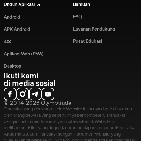
Jalur Olymptrade adalah contoh bagaimana penggabungan
Unduh Aplikasi
Bantuan
teknologi, transparansi, dan edukasi dapat membuka
pemasukan finansial lebih besar. 10 tahun sejak
FAQ
Android
pendiriannya Olymptrade bukan hanya platform trading,
tetapi rekan strategis bagi mereka yang ingin mencapai
Layanan Pendukung
APK Android
tujuan ekonominya secara tepat dan aman.
Baca
selengkapnya
Pusat Edukasi
iOS
Aplikasi Web (PAW)
Desktop
Ikuti kami
di media sosial
Olymptrade telah melakukan langkah signifikan dalam
menciptakan lingkungan yang sesuai dengan keyakinan
penggunanya. Platform ini tidak main-main dalam hal fitur,
© 2014-2026 Olymptrade
perkakas, dan strategi penting untuk keberhasilan trading
Transaksi yang ditawarkan oleh Website ini hanya dapat dilakukan
halal.
oleh orang dewasa yang sepenuhnya berkompeten. Transaksi
Baca
selengkapnya
dengan instrumen finansial yang ditawarkan di Website ini
melibatkan risiko yang tinggi dan trading dapat sangat berisiko. Jika
Anda melakukan Transaksi dengan instrumen finansial yang
ditawarkan di Website ini, Anda mungkin mengalami kerugian besar