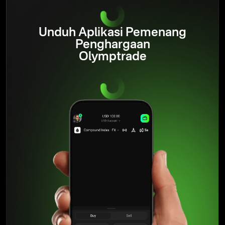
kanal media sosial, atau webinar interaktif, para trader dapat
saling mengandalkan satu sama lain demi dukungan.
Baca
selengkapnya
Unduh Aplikasi Pemenang
Penghargaan
Olymptrade
Olymptrade mengadakan webinar edukasi tentang strategi
trading, manajemen risiko, dan analisa pasar. Platform ini
juga menyediakan konten tertulis yang menjelaskan konsep
finansial utama, perilaku pasar, dan strategi manajemen
risiko.
Baca
selengkapnya
Dalam satu dekade terakhir, Olymptrade telah
mengembangkan ruang di mana trader dapat berkembang
dan selalu memprioritaskan kebutuhan mereka. Platform ini