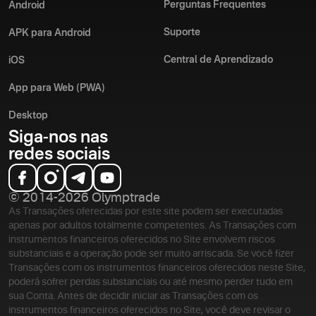
Perguntas Frequentes
Android
Suporte
APK para Android
Central de Aprendizado
iOS
App para Web (PWA)
Desktop
Siga-nos nas
redes sociais
© 2014-2026 Olymptrade
As Transações oferecidas por este site podem ser executadas
apenas por adultos totalmente competentes. As Transações com
instrumentos financeiros oferecidos no Site envolvem riscos
substanciais e a operação pode ser muito arriscada. Se você fizer
Transações com os instrumentos financeiros oferecidos neste Site,
poderá sofrer perdas substanciais ou até mesmo perder tudo em
sua Conta. Antes de decidir iniciar as Transações com os
instrumentos financeiros oferecidos no Site, você deve revisar o