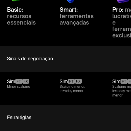
Basic:
Smart:
Pro:
ma
recursos
ferramentas
lucrat
essenciais
avançadas
e
ferram
exclus
Sinais de negociação
Sim
Sim
Sim
Minor scalping
Scalping menor,
Scalping me
intraday menor
intraday me
menor
Estratégias