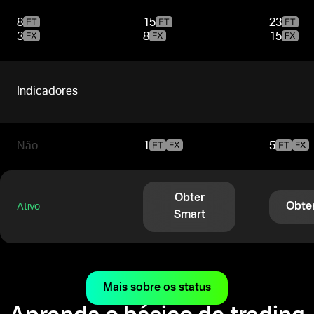
8
15
23
3
8
15
Indicadores
Não
1
5
Obter
Obte
Ativo
Smart
Mais sobre os status