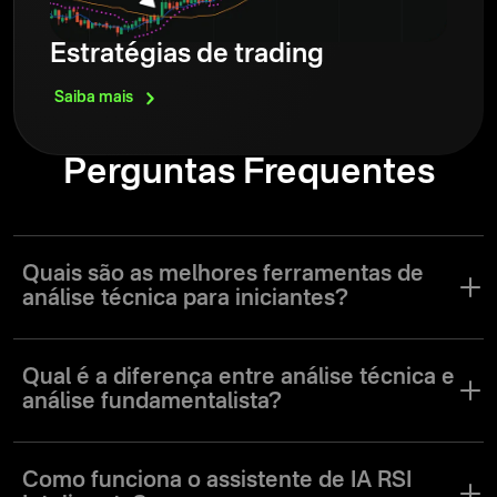
Estratégias de trading
Saiba
mais
Perguntas Frequentes
Quais são as melhores ferramentas de
análise técnica para iniciantes?
Para iniciantes, a melhor abordagem é começar com recursos
integrados simples, mas eficazes. Recomendamos experimentar
Qual é a diferença entre análise técnica e
estas ferramentas fundamentais:
análise fundamentalista?
Média Móvel Simples (SMA). Este é um indicador seguidor de
tendência que te ajuda a determinar a direção do mercado. Ele
Ambos os métodos têm como objetivo prever para onde o preço
suaviza os dados de preço para mostrar se a tendência é
está indo, mas analisam informações completamente diferentes.
Como funciona o assistente de IA RSI
geralmente de alta ou de baixa.