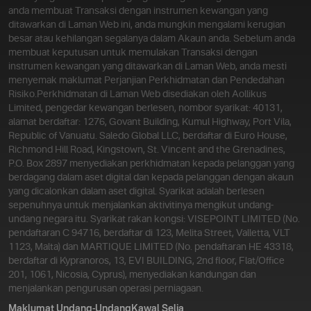
anda membuat Transaksi dengan instrumen kewangan yang
ditawarkan di Laman Web ini, anda mungkin mengalami kerugian
besar atau kehilangan segalanya dalam Akaun anda. Sebelum anda
membuat keputusan untuk memulakan Transaksi dengan
instrumen kewangan yang ditawarkan di Laman Web, anda mesti
menyemak maklumat Perjanjian Perkhidmatan dan Pendedahan
Risiko.
Perkhidmatan di Laman Web disediakan oleh Aollikus
Limited, pengedar kewangan berlesen, nombor syarikat: 40131,
alamat berdaftar: 1276, Govant Building, Kumul Highway, Port Vila,
Republic of Vanuatu. Saledo Global LLC, berdaftar di Euro House,
Richmond Hill Road, Kingstown, St. Vincent and the Grenadines,
P.O. Box 2897 menyediakan perkhidmatan kepada pelanggan yang
berdagang dalam aset digital dan kepada pelanggan dengan akaun
yang dicalonkan dalam aset digital. Syarikat adalah berlesen
sepenuhnya untuk menjalankan aktivitinya mengikut undang-
undang negara itu. Syarikat rakan kongsi: VISEPOINT LIMITED (No.
pendaftaran C 94716, berdaftar di 123, Melita Street, Valletta, VLT
1123, Malta) dan MARTIQUE LIMITED (No. pendaftaran HE 43318,
berdaftar di Kypranoros, 13, EVI BUILDING, 2nd floor, Flat/Office
201, 1061, Nicosia, Cyprus), menyediakan kandungan dan
menjalankan pengurusan operasi perniagaan.
Maklumat Undang-Undang
Kawal Selia