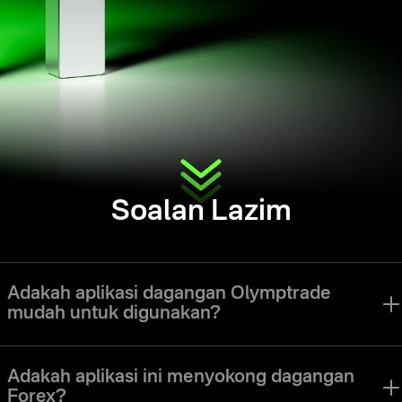
Soalan Lazim
Adakah aplikasi dagangan Olymptrade
mudah untuk digunakan?
Aplikasi Olymptrade telah direka untuk memudahkan pedagang
dari semua peringkat untuk melayari antara muka dan menggunakan
Adakah aplikasi ini menyokong dagangan
semua alatan.
Forex?