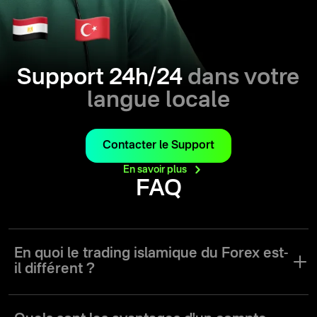
Support 24h/24
dans votre
langue locale
Contacter le Support
En savoir
plus
FAQ
En quoi le trading islamique du Forex est-
il différent ?
Les services de courtage traditionnels comprennent souvent des
éléments basés sur le risque et les intérêts qui pourraient poser un