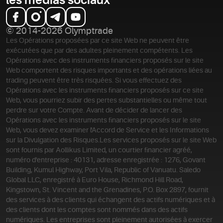
les médias sociaux
© 2014-2026 Olymptrade
Les Opérations proposées par ce site Web ne peuvent être
exécutées que par des adultes pleinement compétents. Les
Opérations avec des instruments financiers proposés sur le site
Web comportent des risques importants et des opérations liées au
trading peuvent être très risquées. Si vous effectuez des
Opérations avec les instruments financiers proposés sur ce site
Web, vous pourriez subir des pertes substantielles ou même tout
perdre sur votre Compte. Avant de décider de lancer des
Opérations avec les instruments financiers proposés sur le site
Web, vous devez examiner l'Accord de Service et les Informations
sur la Divulgation des Risques.
Les services proposés sur le site Web
sont fournis par Aollikus Limited, un courtier financier agréé,
numéro d'entreprise : 40131, adresse enregistrée : 1276, Govant
Building, Kumul Highway, Port Vila, Republic of Vanuatu. Saledo
Global LLC, enregistré à Euro House, Richmond Hill Road,
Kingstown, St. Vincent and the Grenadines, P.O. Box 2897, fournit
des services à des clients qui échangent des actifs numériques et à
des clients dont les comptes sont nommés dans des actifs
numériques. Les entreprises sont pleinement autorisées à exercer