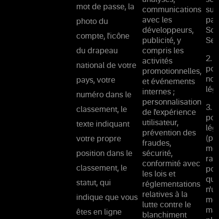
mot de passe, la
communications
sup
avec les
par
photo du
développeurs,
Soc
compte, l'icône
publicité, y
Ser
du drapeau
compris les
2. 
activités
national de votre
pou
promotionnelles,
nos
pays, votre
et événements
lég
internes ;
numéro dans le
personnalisation
3. 
classement, le
de l'expérience
pou
utilisateur,
texte indiquant
lég
prévention des
(pr
votre propre
fraudes,
mes
position dans le
sécurité,
rai
conformité avec
classement, le
pou
les lois et
que
statut, qui
réglementations
n'u
relatives à la
indique que vous
moy
lutte contre le
man
êtes en ligne
blanchiment