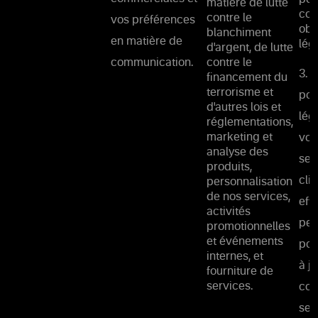
matière de lutte
con
contre le
vos préférences
obl
blanchiment
en matière de
lég
d'argent, de lutte
communication.
contre le
3. 
financement du
terrorisme et
pou
d'autres lois et
lég
réglementations,
marketing et
vou
analyse des
ser
produits,
cli
personnalisation
de nos services,
eff
activités
per
promotionnelles
et événements
pou
internes, et
à j
fourniture de
services.
con
ser