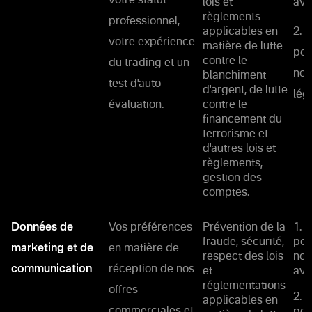
votre statut
lois et
ave
règlements
professionnel,
applicables en
2. 
votre expérience
matière de lutte
pou
contre le
du trading et un
nos
blanchiment
test d'auto-
d'argent, de lutte
lég
évaluation.
contre le
financement du
terrorisme et
d'autres lois et
règlements,
gestion des
comptes.
Données de
Vos préférences
Prévention de la
1. 
fraude, sécurité,
pou
marketing et de
en matière de
respect des lois
not
communication
réception de nos
et
ave
réglementations
offres
2. 
applicables en
commerciales et
pou