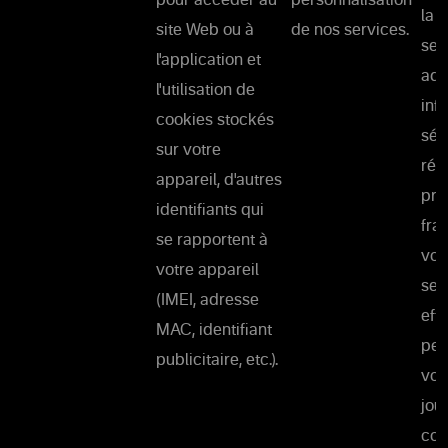
pour accéder au
personnalisation
la 
site Web ou à
de nos services.
ser
l'application et
adm
l'utilisation de
inf
cookies stockés
séc
sur votre
rés
appareil, d'autres
pré
identifiants qui
fra
se rapportent à
vou
votre appareil
ser
(IMEI, adresse
eff
MAC, identifiant
per
publicitaire, etc.).
vou
jou
con