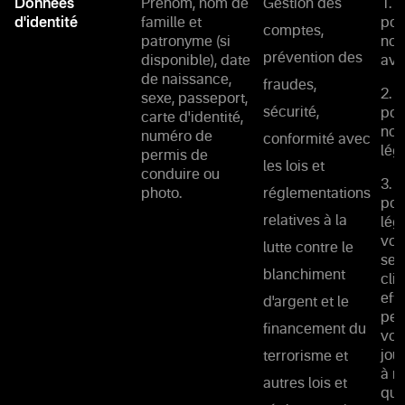
Données
Prénom, nom de
Gestion des
1. 
d'identité
famille et
pou
comptes,
patronyme (si
not
prévention des
disponible), date
ave
de naissance,
fraudes,
2. 
sexe, passeport,
sécurité,
pou
carte d'identité,
nos
numéro de
conformité avec
lég
permis de
les lois et
conduire ou
3. 
photo.
réglementations
pou
relatives à la
lég
vou
lutte contre le
ser
blanchiment
cli
eff
d'argent et le
per
financement du
vou
jou
terrorisme et
à n
autres lois et
qui