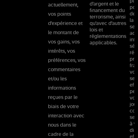
pla
d'argent et le
actuellement,
pou
financement du
de 
vos points
terrorisme, ainsi
la 
d'expérience et
qu'avec d'autres
ser
lois et
le montant de
adm
réglementations
inf
vos gains, vos
applicables.
séc
intérêts, vos
rés
pré
préférences, vos
fra
commentaires
vou
ser
et/ou les
eff
informations
per
reçues par le
vou
jou
biais de votre
con
interaction avec
ser
à v
nous dans le
dis
cadre de la
eff