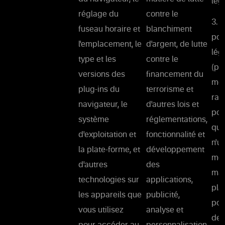
lég
réglage du
contre le
3. 
fuseau horaire et
blanchiment
pou
l'emplacement, le
d'argent, de lutte
lég
type et les
contre le
(pr
versions des
financement du
mes
plug-ins du
terrorisme et
rai
navigateur, le
d'autres lois et
pou
système
réglementations,
que
d'exploitation et
fonctionnalité et
n'u
la plate-forme, et
développement
moy
d'autres
des
man
technologies sur
applications,
pla
les appareils que
publicité,
pou
vous utilisez
analyse et
de 