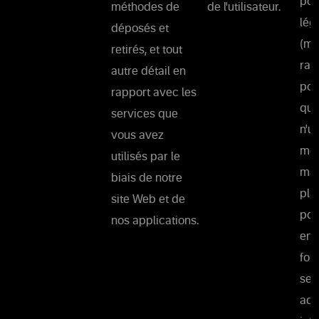
pou
méthodes de
de l'utilisateur.
lég
déposés et
(me
retirés, et tout
rai
autre détail en
pou
rapport avec les
que
services que
n'u
vous avez
moy
utilisés par le
man
biais de notre
pla
site Web et de
pou
nos applications.
ent
fou
ser
adm