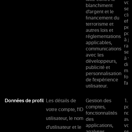
vou
blanchiment
ser
d'argent et le
cli
financement du
eff
terrorisme et
per
autres lois et
pou
réglementations
à j
applicables,
rap
communications
ser
avec les
à v
développeurs,
dis
publicité et
mai
personnalisation
fon
de l'expérience
l'ap
utilisateur.
Données de profil
Les détails de
Gestion des
1. 
comptes,
pou
votre compte, l'ID
fonctionnalités
not
utilisateur, le nom
des
ave
applications,
vou
d'utilisateur et le
analyses,
ser