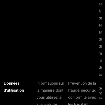
ser
à v
dis
eff
ana
du 
dir
mai
fon
des
app
Données
Informations sur
Prévention de la
1. 
l'e
d'utilisation
la manière dont
fraude, sécurité,
not
vous utilisez le
conformité avec
ave
site web, les
les lois AML,