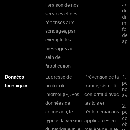
ana
livraison de nos
du 
services et des
dir
réponses aux
mai
fon
sondages, par
des
exemple les
app
messages au
sein de
l'application.
Données
L'adresse de
Prévention de la
1. 
pou
techniques
protocole
fraude, sécurité,
not
Internet (IP), vos
conformité avec
ave
données de
les lois et
2. 
connexion, le
réglementations
pou
con
type et la version
applicables en
obl
du navigateur, le
matière de lutte