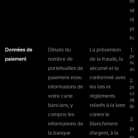
inf
séc
rés
pré
frau
Données de
Détails du
La prévention
1. 
pou
paiement
nombre de
de la fraude, la
not
portefeuilles de
sécurité et la
ave
paiement et/ou
conformité avec
2. 
informations de
les lois et
pou
con
votre carte
règlements
obl
bancaire, y
relatifs à la lutte
lég
compris les
contre le
3. 
informations de
blanchiment
pou
la banque
d'argent, à la