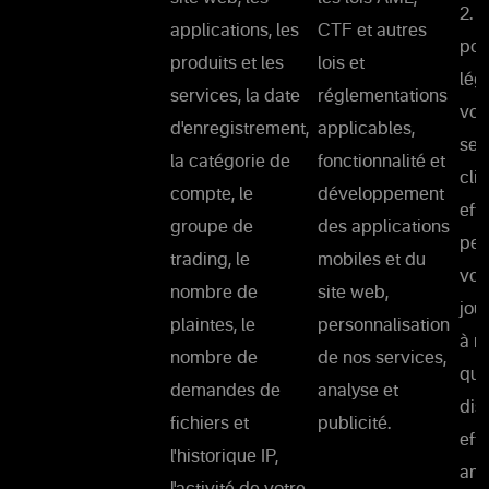
2. 
applications, les
CTF et autres
pou
produits et les
lois et
lég
services, la date
réglementations
vou
d'enregistrement,
applicables,
ser
la catégorie de
fonctionnalité et
cli
compte, le
développement
eff
groupe de
des applications
per
trading, le
mobiles et du
vou
nombre de
site web,
jou
plaintes, le
personnalisation
à n
nombre de
de nos services,
qui
demandes de
analyse et
dis
fichiers et
publicité.
eff
l'historique IP,
ana