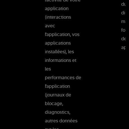
l'activité de votre
du 
application
dir
(interactions
mai
avec
fon
l'application, vos
des
applications
app
installées), les
informations et
les
performances de
l'application
(journaux de
blocage,
diagnostics,
autres données