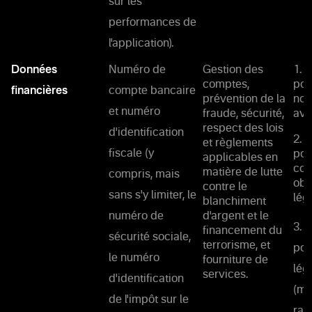
sur les
performances de
l'application).
Données
Numéro de
Gestion des
1. 
comptes,
pou
financières
compte bancaire
prévention de la
not
et numéro
fraude, sécurité,
ave
respect des lois
d'identification
2. 
et règlements
fiscale (y
pou
applicables en
con
matière de lutte
compris, mais
obl
contre le
sans s'y limiter, le
lég
blanchiment
numéro de
d'argent et le
3. 
financement du
sécurité sociale,
terrorisme, et
pou
le numéro
fourniture de
lég
services.
d'identification
(me
de l'impôt sur le
rai