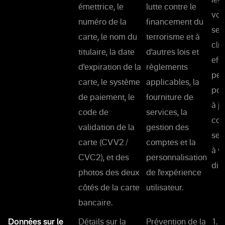
lég
émettrice, le
lutte contre le
vou
numéro de la
financement du
ser
carte, le nom du
terrorisme et à
cli
titulaire, la date
d'autres lois et
eff
d'expiration de la
règlements
per
carte, le système
applicables, la
pou
de paiement, le
fourniture de
à j
code de
services, la
con
validation de la
gestion des
ser
carte (CVV2 /
comptes et la
à v
CVC2), et des
personnalisation
disp
photos des deux
de l'expérience
côtés de la carte
utilisateur.
bancaire.
Données sur le
Détails sur la
Prévention de la
1. 