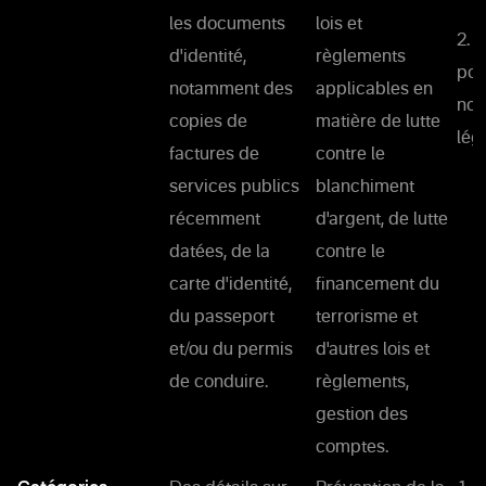
les documents
lois et
2. 
d'identité,
règlements
pou
notamment des
applicables en
nos
copies de
matière de lutte
lég
factures de
contre le
services publics
blanchiment
récemment
d'argent, de lutte
datées, de la
contre le
carte d'identité,
financement du
du passeport
terrorisme et
et/ou du permis
d'autres lois et
de conduire.
règlements,
gestion des
comptes.