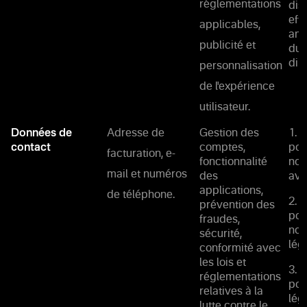
réglementations
dis
eff
applicables,
ana
publicité et
du 
dire
personnalisation
de l'expérience
utilisateur.
Données de
Adresse de
Gestion des
1. 
contact
comptes,
pou
facturation, e-
fonctionnalité
not
mail et numéros
des
ave
applications,
de téléphone.
2. 
prévention des
pou
fraudes,
nos
sécurité,
lég
conformité avec
les lois et
3. 
réglementations
pou
relatives à la
lég
lutte contre le