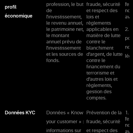
profession, le but
fraude, sécurité
l'e
profil
de
et respect des
not
économique
l'investissement,
lois et
ave
le revenu annuel,
règlements
le patrimoine net,
applicables en
2. 
le montant
matière de lutte
pou
annuel prévu de
contre le
nos
l'investissement
blanchiment
et les sources de
d'argent, de lutte
lég
fonds.
contre le
financement du
terrorisme et
d'autres lois et
règlements,
gestion des
comptes.
Données KYC
Données « Know
Prévention de la
1. 
l'e
your customer » :
fraude, sécurité
not
informations sur
et respect des
ave