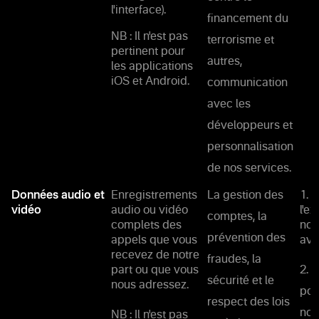
l'interface).
financement du
NB : Il n'est pas
terrorisme et
pertinent pour
autres,
les applications
iOS et Android.
communication
avec les
développeurs et
personnalisation
de nos services.
Données audio et
Enregistrements
La gestion des
1. 
vidéo
audio ou vidéo
l'e
comptes, la
complets des
not
prévention des
appels que vous
ave
recevez de notre
fraudes, la
part ou que vous
2. 
sécurité et le
nous adressez.
pou
respect des lois
nos
NB : Il n'est pas