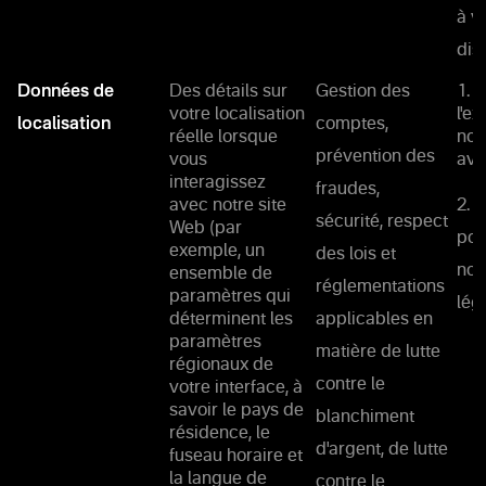
à v
disp
Données de
Des détails sur
Gestion des
1. 
votre localisation
l'e
localisation
comptes,
réelle lorsque
not
prévention des
vous
ave
interagissez
fraudes,
avec notre site
2. 
sécurité, respect
Web (par
pou
exemple, un
des lois et
nos
ensemble de
réglementations
paramètres qui
lég
déterminent les
applicables en
paramètres
matière de lutte
régionaux de
contre le
votre interface, à
savoir le pays de
blanchiment
résidence, le
d'argent, de lutte
fuseau horaire et
la langue de
contre le