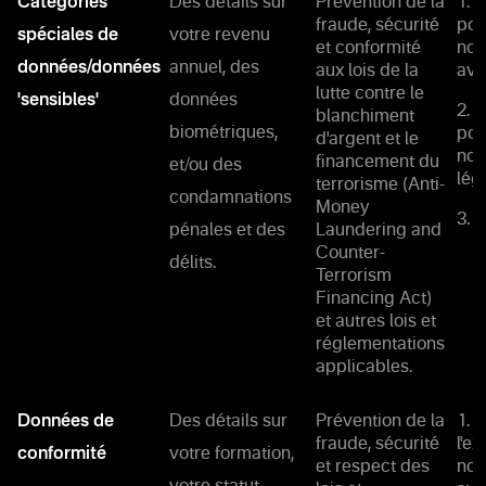
Catégories
Des détails sur
Prévention de la
1. 
fraude, sécurité
pou
spéciales de
votre revenu
et conformité
not
données/données
annuel, des
aux lois de la
ave
lutte contre le
'sensibles'
données
2. 
blanchiment
biométriques,
pou
d'argent et le
nos
financement du
et/ou des
lég
terrorisme (Anti-
condamnations
Money
3. 
pénales et des
Laundering and
Counter-
délits.
Terrorism
Financing Act)
et autres lois et
réglementations
applicables.
Données de
Des détails sur
Prévention de la
1. 
fraude, sécurité
l'e
conformité
votre formation,
et respect des
not