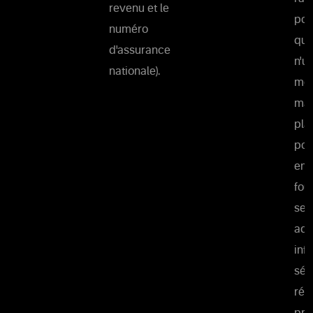
revenu et le
pou
numéro
que
d'assurance
n'u
nationale).
moy
man
pla
pou
ent
fou
ser
adm
inf
séc
rés