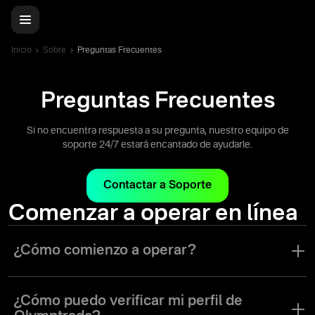
Inicio
Sobre
Preguntas Frecuentes
Preguntas Frecuentes
Si no encuentra respuesta a su pregunta, nuestro equipo de
soporte 24/7 estará encantado de ayudarle.
Contactar a Soporte
Comenzar a operar en línea
¿Cómo comienzo a operar?
Para empezar a operar, todo lo que tiene que hacer es registrarse
en la plataforma, hacer un depósito mínimo de 10 dólares o euros,
¿Cómo puedo verificar mi perfil de
elegir un instrumento de trading con el cual operar, elegir el