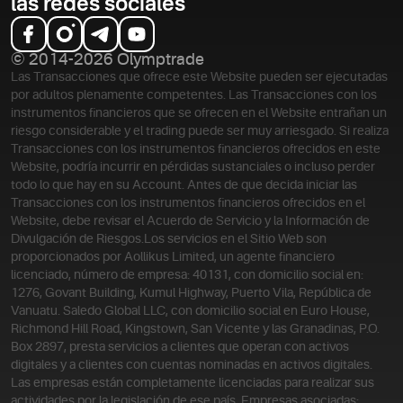
las redes sociales
© 2014-2026 Olymptrade
Las Transacciones que ofrece este Website pueden ser ejecutadas
por adultos plenamente competentes. Las Transacciones con los
instrumentos financieros que se ofrecen en el Website entrañan un
riesgo considerable y el trading puede ser muy arriesgado. Si realiza
Transacciones con los instrumentos financieros ofrecidos en este
Website, podría incurrir en pérdidas sustanciales o incluso perder
todo lo que hay en su Account. Antes de que decida iniciar las
Transacciones con los instrumentos financieros ofrecidos en el
Website, debe revisar el Acuerdo de Servicio y la Información de
Divulgación de Riesgos.
Los servicios en el Sitio Web son
proporcionados por Aollikus Limited, un agente financiero
licenciado, número de empresa: 40131, con domicilio social en:
1276, Govant Building, Kumul Highway, Puerto Vila, República de
Vanuatu. Saledo Global LLC, con domicilio social en Euro House,
Richmond Hill Road, Kingstown, San Vicente y las Granadinas, P.O.
Box 2897, presta servicios a clientes que operan con activos
digitales y a clientes con cuentas nominadas en activos digitales.
Las empresas están completamente licenciadas para realizar sus
actividades por la legislación de ese país. Empresas asociadas: