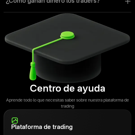
¿Cómo ganan dinero los traders?
retirar.
Los traders ganan dinero en función de los movimientos del
mercado. Hay diferentes maneras de hacer esto, pero el ejemplo
más sencillo sería comprar una acción por USD 10, esperar a que
el valor de la acción suba a USD 20 y venderla, obteniendo así una
ganancia de USD 10. Consulte nuestro centro de conocimientos
para obtener más información sobre otras formas de ganar dinero
operando.
Centro de ayuda
Aprende todo lo que necesitas saber sobre nuestra plataforma de
trading
Plataforma de trading